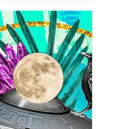
Todo Ramon的玻璃石頭
德國藝術家Todo Ramon喜歡柏林，科
隆，諾曼底海岸和北海道。他喜歡在那
裡找石頭，然後，他切割石頭，插入層
狀玻璃，好譲人們看到石頭後面的世
界。 與他的作品Stone系列一起，他還創
作了關於二手小說，聖經等的書系列。
他在杜塞爾多夫呆了十多年，為他帶來
了西方文化，並產生了...