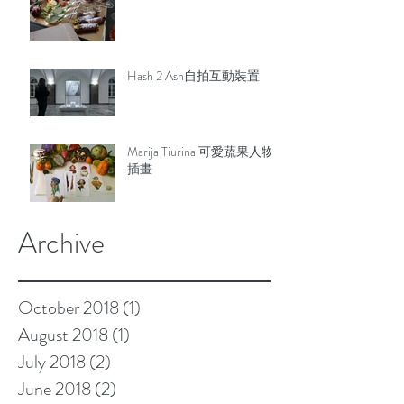
Hash 2 Ash自拍互動裝置
Marija Tiurina 可愛蔬果人物
插畫
Archive
October 2018
(1)
1 post
August 2018
(1)
1 post
July 2018
(2)
2 posts
June 2018
(2)
2 posts